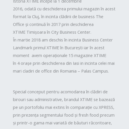
Istoria XTIME
începe
la
1 decembrie
2016,
odată
cu
deschiderea
primului magazin
în
acest
format la Cluj,
în
incinta
clădirii
de business The
Office
și
continuă
în
2017
prin
deschiderea
XTIME
Timișoara
în
City Business Center.
În
martie
2018 am
deschis
în
incinta
Business Center
Landmark primul XTIME
în
București
iar
în
acest
moment avem
operaționale
15 magazine XTIME
în
4
orașe
prin deschiderea din Iasi in incinta celei mai
mari cladiri de office din Romania – Palas Campus.
Special conceput pentru acomodarea în clădiri de
birouri sau administrative, brandul XTIME se bazează
pe un portofoliu mai extins în comparație cu XPRESS,
prin prezența segmentului food și fresh food precum
și printr-o gama mai variată de băuturi răcoritoare,